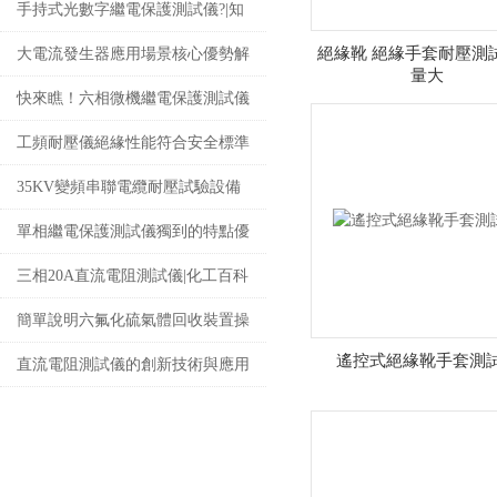
置概述及功能特點
手持式光數字繼電保護測試儀?|知
識全知道
絕緣靴 絕緣手套耐壓測
大電流發生器應用場景核心優勢解
量大
析
快來瞧！六相微機繼電保護測試儀
的正確使用方法分享啦
工頻耐壓儀絕緣性能符合安全標準
35KV變頻串聯電纜耐壓試驗設備
如何諧振
單相繼電保護測試儀獨到的特點優
點
三相20A直流電阻測試儀|化工百科
簡單說明六氟化硫氣體回收裝置操
遙控式絕緣靴手套測
作規程
直流電阻測試儀的創新技術與應用